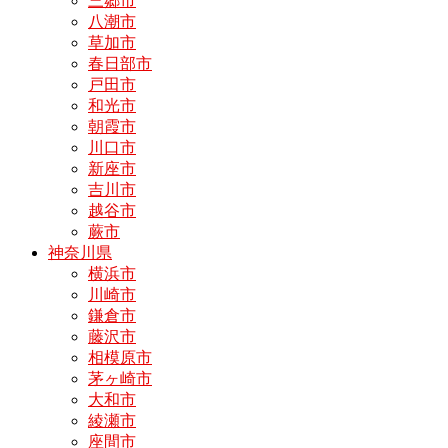
三郷市
八潮市
草加市
春日部市
戸田市
和光市
朝霞市
川口市
新座市
吉川市
越谷市
蕨市
神奈川県
横浜市
川崎市
鎌倉市
藤沢市
相模原市
茅ヶ崎市
大和市
綾瀬市
座間市