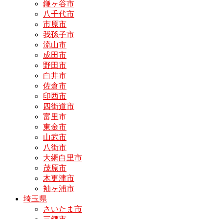
鎌ヶ谷市
八千代市
市原市
我孫子市
流山市
成田市
野田市
白井市
佐倉市
印西市
四街道市
富里市
東金市
山武市
八街市
大網白里市
茂原市
木更津市
袖ヶ浦市
埼玉県
さいたま市