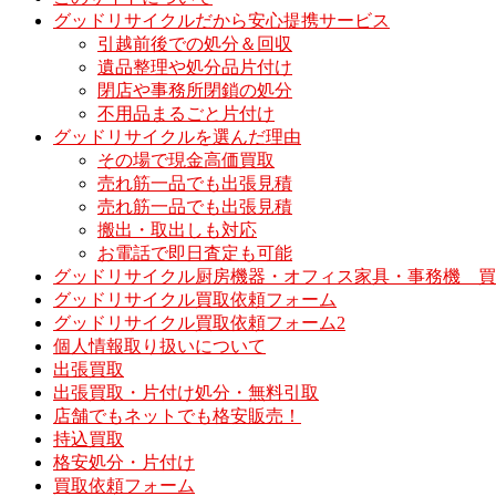
グッドリサイクルだから安心提携サービス
引越前後での処分＆回収
遺品整理や処分品片付け
閉店や事務所閉鎖の処分
不用品まるごと片付け
グッドリサイクルを選んだ理由
その場で現金高価買取
売れ筋一品でも出張見積
売れ筋一品でも出張見積
搬出・取出しも対応
お電話で即日査定も可能
グッドリサイクル厨房機器・オフィス家具・事務機 買
グッドリサイクル買取依頼フォーム
グッドリサイクル買取依頼フォーム2
個人情報取り扱いについて
出張買取
出張買取・片付け処分・無料引取
店舗でもネットでも格安販売！
持込買取
格安処分・片付け
買取依頼フォーム