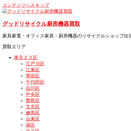
コンテンツへスキップ
グッドリサイクル厨房機器買取
家具家電・オフィス家具・厨房機器のリサイクルショップ出
買取エリア
東京２３区
江戸川区
江東区
墨田区
千代田区
品川区
中央区
豊島区
文京区
練馬区
台東区
港区