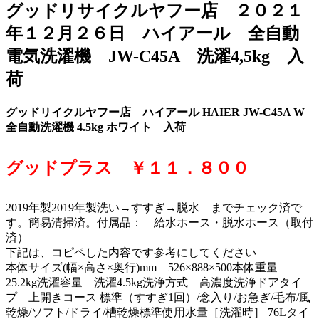
グッドリサイクルヤフー店 ２０２１
年１２月２６日 ハイアール 全自動
電気洗濯機 JW-C45A 洗濯4,5kg 入
荷
グッドリイクルヤフー店 ハイアール HAIER JW-C45A W
全自動洗濯機 4.5kg ホワイト 入荷
グッドプラス ￥１１．８００
2019年製2019年製洗い→すすぎ→脱水 までチェック済で
す。簡易清掃済。付属品： 給水ホース・脱水ホース（取付
済）
下記は、コピペした内容です参考にしてください
本体サイズ(幅×高さ×奥行)mm 526×888×500本体重量
25.2kg洗濯容量 洗濯4.5kg洗浄方式 高濃度洗浄ドアタイ
プ 上開きコース 標準（すすぎ1回）/念入り/お急ぎ/毛布/風
乾燥/ソフト/ドライ/槽乾燥標準使用水量［洗濯時］ 76Lタイ