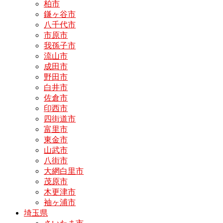
柏市
鎌ヶ谷市
八千代市
市原市
我孫子市
流山市
成田市
野田市
白井市
佐倉市
印西市
四街道市
富里市
東金市
山武市
八街市
大網白里市
茂原市
木更津市
袖ヶ浦市
埼玉県