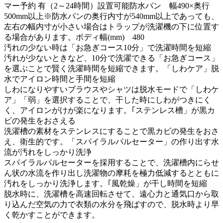
マー予約 有（2～24時間）設置可能防水パン 幅490×奥行
500mm以上※防水パンの奥行内寸が540mm以上であっても、
左右の幅内寸が小さい場合はトラップが洗濯機の下に位置す
る場合があります。ボディ幅(mm) 480
汚れの少ない時は「お急ぎコース10分」で洗濯時間を短縮
汚れが少ないときなど、10分で洗濯できる「お急ぎコース」
を選ぶことで賢く洗濯時間を短縮できます。「しわケア」脱
水でアイロン時間と手間を短縮
しわになりやすいブラウスやシャツは脱水モードで「しわケ
ア」「弱」を選択することで、干した時にしわがつきにく
く、アイロンがけが楽になります。｢ステンレス槽」が黒カ
ビの発生をおさえる
洗濯槽の素材をステンレスにすることで黒カビの発生をおさ
え、衛生的です。「スパイラルパルセーター」の作り出す水
流が汚れをしっかり洗浄
スパイラルパルセーターを採用することで、洗濯槽内にらせ
ん状の水流を作り出し洗濯物の摩耗を極力低減するとともに
汚れをしっかり洗浄します。｢風乾燥」が干し時間を短縮
脱水時に、洗濯槽を高速回転させて、遠心力と通気口から取
り込んだ空気の力で衣類の水分を飛ばすので、脱水時より早
く乾かすことができます。