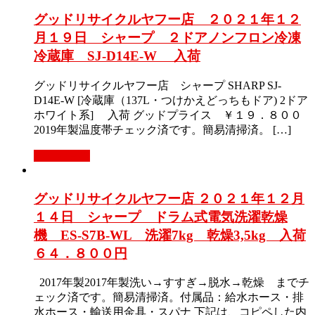
グッドリサイクルヤフー店 ２０２１年１２
月１９日 シャープ ２ドアノンフロン冷凍
冷蔵庫 SJ-D14E-W 入荷
グッドリサイクルヤフー店 シャープ SHARP SJ-
D14E-W [冷蔵庫（137L・つけかえどっちもドア) 2ドア
ホワイト系] 入荷 グッドプライス ￥１９．８００
2019年製温度帯チェック済です。簡易清掃済。 […]
もっと見る
グッドリサイクルヤフー店 ２０２１年１２月
１４日 シャープ ドラム式電気洗濯乾燥
機 ES-S7B-WL 洗濯7kg 乾燥3,5kg 入荷
６４．８００円
2017年製2017年製洗い→すすぎ→脱水→乾燥 までチ
ェック済です。簡易清掃済。付属品：給水ホース・排
水ホース・輸送用金具・スパナ 下記は、コピペした内