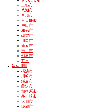
さいたま市
三郷市
八潮市
草加市
春日部市
戸田市
和光市
朝霞市
川口市
新座市
吉川市
越谷市
蕨市
神奈川県
横浜市
川崎市
鎌倉市
藤沢市
相模原市
茅ヶ崎市
大和市
綾瀬市