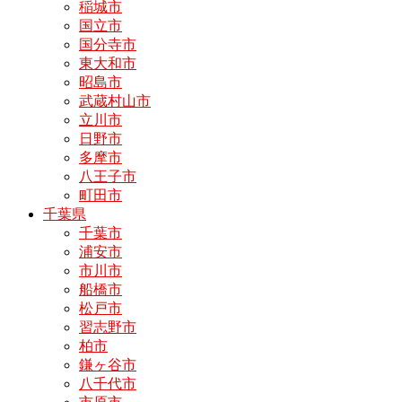
稲城市
国立市
国分寺市
東大和市
昭島市
武蔵村山市
立川市
日野市
多摩市
八王子市
町田市
千葉県
千葉市
浦安市
市川市
船橋市
松戸市
習志野市
柏市
鎌ヶ谷市
八千代市