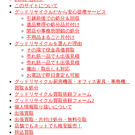
このサイトについて
グッドリサイクルだから安心提携サービス
引越前後での処分＆回収
遺品整理や処分品片付け
閉店や事務所閉鎖の処分
不用品まるごと片付け
グッドリサイクルを選んだ理由
その場で現金高価買取
売れ筋一品でも出張見積
売れ筋一品でも出張見積
搬出・取出しも対応
お電話で即日査定も可能
グッドリサイクル厨房機器・オフィス家具・事務機
買取＆処分
グッドリサイクル買取依頼フォーム
グッドリサイクル買取依頼フォーム2
個人情報取り扱いについて
出張買取
出張買取・片付け処分・無料引取
店舗でもネットでも格安販売！
持込買取