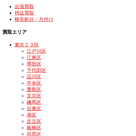
出張買取
持込買取
格安処分・片付け
買取エリア
東京２３区
江戸川区
江東区
墨田区
千代田区
品川区
中央区
豊島区
文京区
練馬区
台東区
港区
足立区
板橋区
目黒区