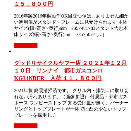
１５．８００円
2016年製2016年製動作OK目立つ傷は、ありません細か
い使用傷がスタンド・フレームに見受けられます 本体
サイズ(幅×高さ×奥行)mm 735×481×83スタンド含む本
体サイズ(幅×高さ×奥行)mm 735×507× […]
もっと見る
グッドリサイクルヤフー店 ２０２１年１２月
１０日 リンナイ 都市ガスコンロ
KG34NBER 入荷 １１．８００円
2021年製 簡易清掃済です。 グリル内・排気口に取り切
れない汚れあります。（画像参照） 付属品：都市ガス
ホース ワンピーストップ 知る受け皿が無く、バーナー
リングとトッププレートが一体で凹凸の少ないトップ
プレートを採用 […]
もっと見る