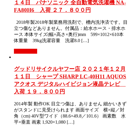
１４日 パナソニック 全自動電気洗濯機 NA-
FA80H6 入荷 ２７．８００円
2018年製2018年製業務用洗剤で、槽内洗浄済です。目
立つ傷などありません。付属品：給水ホース・排水ホ
ース 本体サイズ(幅×高さ×奥行)mm 599×1012×610本
体重量 39kg洗濯容量 洗濯8.0 […]
もっと見る
グッドリサイクルヤフー店 ２０２１年１２月
１１日 シャープ SHARP LC-40H11 AQUOS
アクオス デジタルハイビジョン液晶テレビ
入荷 １９．８００円
2014年製 動作OK 目立つ傷は、ありません 細かいきず
がスタンドに見受けられます 画面サイズ 横×縦／対
角（cm) 40V型ワイド（88.6×49.8／101.6） 画素数 水
平×垂直 画素 1,920×1,080 […]