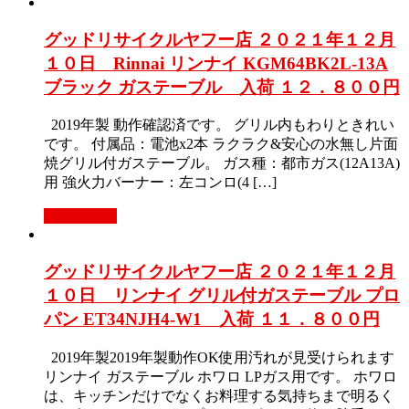
グッドリサイクルヤフー店 ２０２１年１２月
１０日 Rinnai リンナイ KGM64BK2L-13A
ブラック ガステーブル 入荷 １２．８００円
2019年製 動作確認済です。 グリル内もわりときれい
です。 付属品：電池x2本 ラクラク&安心の水無し片面
焼グリル付ガステーブル。 ガス種：都市ガス(12A13A)
用 強火力バーナー：左コンロ(4 […]
もっと見る
グッドリサイクルヤフー店 ２０２１年１２月
１０日 リンナイ グリル付ガステーブル プロ
パン ET34NJH4-W1 入荷 １１．８００円
2019年製2019年製動作OK使用汚れが見受けられます
リンナイ ガステーブル ホワロ LPガス用です。 ホワロ
は、キッチンだけでなくお料理する気持ちまで明るく