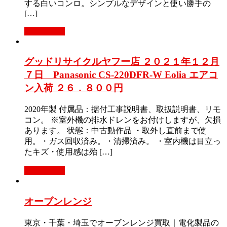
する白いコンロ。シンプルなデザインと使い勝手の
[…]
もっと見る
グッドリサイクルヤフー店 ２０２１年１２月
７日 Panasonic CS-220DFR-W Eolia エアコ
ン入荷 ２６．８００円
2020年製 付属品：据付工事説明書、取扱説明書、リモ
コン。 ※室外機の排水ドレンをお付けしますが、欠損
あります。 状態：中古動作品 ・取外し直前まで使
用。・ガス回収済み。・清掃済み。 ・室内機は目立っ
たキズ・使用感は殆 […]
もっと見る
オーブンレンジ
東京・千葉・埼玉でオーブンレンジ買取｜電化製品の