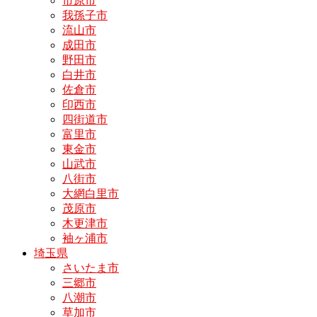
市原市
我孫子市
流山市
成田市
野田市
白井市
佐倉市
印西市
四街道市
富里市
東金市
山武市
八街市
大網白里市
茂原市
木更津市
袖ヶ浦市
埼玉県
さいたま市
三郷市
八潮市
草加市