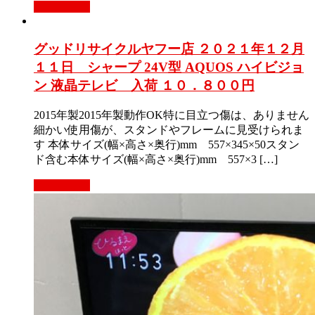
もっと見る
グッドリサイクルヤフー店 ２０２１年１２月
１１日 シャープ 24V型 AQUOS ハイビジョ
ン 液晶テレビ 入荷 １０．８００円
2015年製2015年製動作OK特に目立つ傷は、ありません
細かい使用傷が、スタンドやフレームに見受けられま
す 本体サイズ(幅×高さ×奥行)mm 557×345×50スタン
ド含む本体サイズ(幅×高さ×奥行)mm 557×3 […]
もっと見る