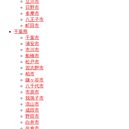
立川市
日野市
多摩市
八王子市
町田市
千葉県
千葉市
浦安市
市川市
船橋市
松戸市
習志野市
柏市
鎌ヶ谷市
八千代市
市原市
我孫子市
流山市
成田市
野田市
白井市
佐倉市