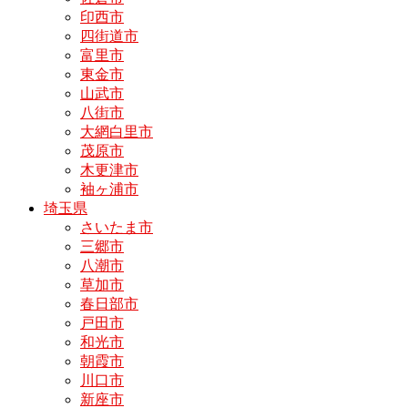
印西市
四街道市
富里市
東金市
山武市
八街市
大網白里市
茂原市
木更津市
袖ヶ浦市
埼玉県
さいたま市
三郷市
八潮市
草加市
春日部市
戸田市
和光市
朝霞市
川口市
新座市