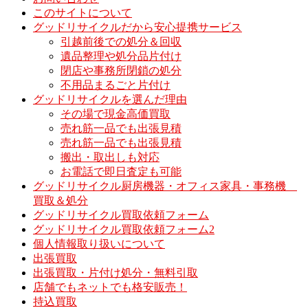
このサイトについて
グッドリサイクルだから安心提携サービス
引越前後での処分＆回収
遺品整理や処分品片付け
閉店や事務所閉鎖の処分
不用品まるごと片付け
グッドリサイクルを選んだ理由
その場で現金高価買取
売れ筋一品でも出張見積
売れ筋一品でも出張見積
搬出・取出しも対応
お電話で即日査定も可能
グッドリサイクル厨房機器・オフィス家具・事務機
買取＆処分
グッドリサイクル買取依頼フォーム
グッドリサイクル買取依頼フォーム2
個人情報取り扱いについて
出張買取
出張買取・片付け処分・無料引取
店舗でもネットでも格安販売！
持込買取