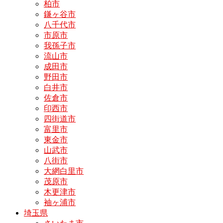
柏市
鎌ヶ谷市
八千代市
市原市
我孫子市
流山市
成田市
野田市
白井市
佐倉市
印西市
四街道市
富里市
東金市
山武市
八街市
大網白里市
茂原市
木更津市
袖ヶ浦市
埼玉県