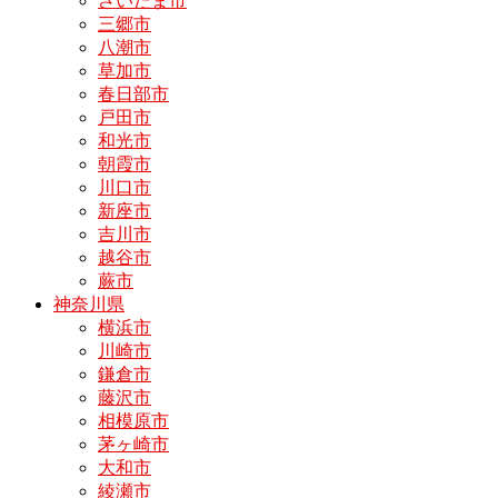
さいたま市
三郷市
八潮市
草加市
春日部市
戸田市
和光市
朝霞市
川口市
新座市
吉川市
越谷市
蕨市
神奈川県
横浜市
川崎市
鎌倉市
藤沢市
相模原市
茅ヶ崎市
大和市
綾瀬市