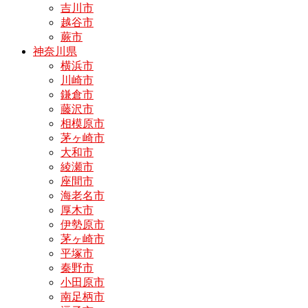
吉川市
越谷市
蕨市
神奈川県
横浜市
川崎市
鎌倉市
藤沢市
相模原市
茅ヶ崎市
大和市
綾瀬市
座間市
海老名市
厚木市
伊勢原市
茅ヶ崎市
平塚市
秦野市
小田原市
南足柄市