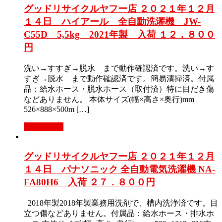
グッドリサイクルヤフー店 ２０２１年１２月
１４日 ハイアール 全自動洗濯機 JW-
C55D 5,5kg 2021年製 入荷 １２．８００
円
洗い→すすぎ→脱水 まで動作確認済です。洗い→す
すぎ→脱水 まで動作確認済です。簡易清掃済。付属
品：給水ホース・脱水ホース（取付済）特に目だき傷
などありません。 本体サイズ(幅×高さ×奥行)mm
526×888×500m […]
もっと見る
グッドリサイクルヤフー店 ２０２１年１２月
１４日 パナソニック 全自動電気洗濯機 NA-
FA80H6 入荷 ２７．８００円
2018年製2018年製業務用洗剤で、槽内洗浄済です。目
立つ傷などありません。付属品：給水ホース・排水ホ