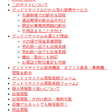
このサイトについて
グッドリサイクルだから安心提携サービス
引越前後での処分＆回収
遺品整理や処分品片付け
閉店や事務所閉鎖の処分
不用品まるごと片付け
グッドリサイクルを選んだ理由
その場で現金高価買取
売れ筋一品でも出張見積
売れ筋一品でも出張見積
搬出・取出しも対応
お電話で即日査定も可能
グッドリサイクル厨房機器・オフィス家具・事務機
買取＆処分
グッドリサイクル買取依頼フォーム
グッドリサイクル買取依頼フォーム2
個人情報取り扱いについて
出張買取
出張買取・片付け処分・無料引取
店舗でもネットでも格安販売！
持込買取