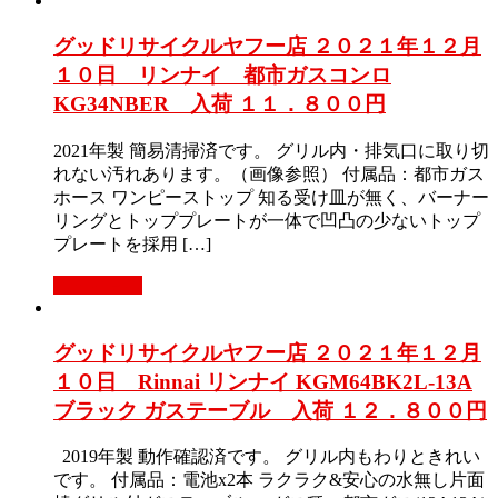
グッドリサイクルヤフー店 ２０２１年１２月
１０日 リンナイ 都市ガスコンロ
KG34NBER 入荷 １１．８００円
2021年製 簡易清掃済です。 グリル内・排気口に取り切
れない汚れあります。（画像参照） 付属品：都市ガス
ホース ワンピーストップ 知る受け皿が無く、バーナー
リングとトッププレートが一体で凹凸の少ないトップ
プレートを採用 […]
もっと見る
グッドリサイクルヤフー店 ２０２１年１２月
１０日 Rinnai リンナイ KGM64BK2L-13A
ブラック ガステーブル 入荷 １２．８００円
2019年製 動作確認済です。 グリル内もわりときれい
です。 付属品：電池x2本 ラクラク&安心の水無し片面