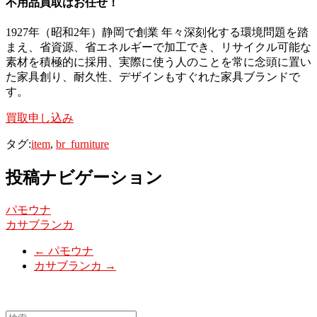
不用品買取はお任せ！
1927年（昭和2年）静岡で創業 年々深刻化する環境問題を踏
まえ、省資源、省エネルギーで加工でき、リサイクル可能な
素材を積極的に採用、実際に使う人のことを常に念頭に置い
た家具創り、耐久性、デザインもすぐれた家具ブランドで
す。
買取申し込み
タグ:
item
,
br_furniture
投稿ナビゲーション
パモウナ
カサブランカ
←
パモウナ
カサブランカ
→