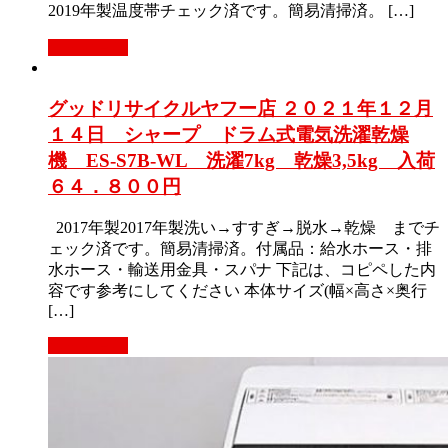
2019年製温度帯チェック済です。簡易清掃済。 […]
もっと見る
グッドリサイクルヤフー店 ２０２１年１２月
１４日 シャープ ドラム式電気洗濯乾燥
機 ES-S7B-WL 洗濯7kg 乾燥3,5kg 入荷
６４．８００円
2017年製2017年製洗い→すすぎ→脱水→乾燥 までチ
ェック済です。簡易清掃済。付属品：給水ホース・排
水ホース・輸送用金具・スパナ 下記は、コピペした内
容です参考にしてください 本体サイズ(幅×高さ×奥行
[…]
もっと見る