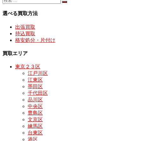
選べる買取方法
出張買取
持込買取
格安処分・片付け
買取エリア
東京２３区
江戸川区
江東区
墨田区
千代田区
品川区
中央区
豊島区
文京区
練馬区
台東区
港区