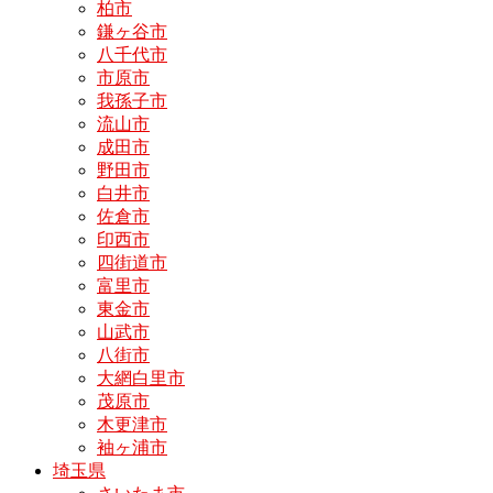
柏市
鎌ヶ谷市
八千代市
市原市
我孫子市
流山市
成田市
野田市
白井市
佐倉市
印西市
四街道市
富里市
東金市
山武市
八街市
大網白里市
茂原市
木更津市
袖ヶ浦市
埼玉県