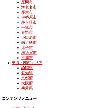
座間市
海老名市
厚木市
伊勢原市
茅ヶ崎市
平塚市
秦野市
小田原市
南足柄市
逗子市
横須賀市
三浦市
東海・関西エリア
静岡県
愛知県
京都府
大阪府
兵庫県
コンテンツメニュー