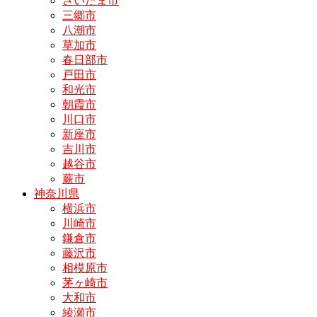
さいたま市
三郷市
八潮市
草加市
春日部市
戸田市
和光市
朝霞市
川口市
新座市
吉川市
越谷市
蕨市
神奈川県
横浜市
川崎市
鎌倉市
藤沢市
相模原市
茅ヶ崎市
大和市
綾瀬市