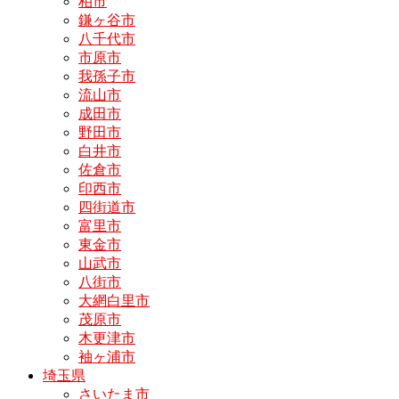
柏市
鎌ヶ谷市
八千代市
市原市
我孫子市
流山市
成田市
野田市
白井市
佐倉市
印西市
四街道市
富里市
東金市
山武市
八街市
大網白里市
茂原市
木更津市
袖ヶ浦市
埼玉県
さいたま市