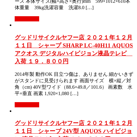
ース 本体サイズ(幅×高さ×奥行)mm 599×1012×610本
体重量 39kg洗濯容量 洗濯8.0 […]
もっと見る
グッドリサイクルヤフー店 ２０２１年１２月
１１日 シャープ SHARP LC-40H11 AQUOS
アクオス デジタルハイビジョン液晶テレビ
入荷 １９．８００円
2014年製 動作OK 目立つ傷は、ありません 細かいきず
がスタンドに見受けられます 画面サイズ 横×縦／対
角（cm) 40V型ワイド（88.6×49.8／101.6） 画素数 水
平×垂直 画素 1,920×1,080 […]
もっと見る
グッドリサイクルヤフー店 ２０２１年１２月
１１日 シャープ 24V型 AQUOS ハイビジョ