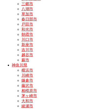
三郷市
八潮市
草加市
春日部市
戸田市
和光市
朝霞市
川口市
新座市
吉川市
越谷市
蕨市
神奈川県
横浜市
川崎市
鎌倉市
藤沢市
相模原市
茅ヶ崎市
大和市
綾瀬市