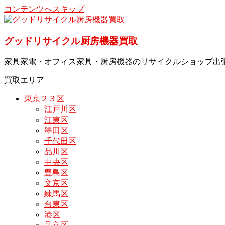
コンテンツへスキップ
グッドリサイクル厨房機器買取
家具家電・オフィス家具・厨房機器のリサイクルショップ出
買取エリア
東京２３区
江戸川区
江東区
墨田区
千代田区
品川区
中央区
豊島区
文京区
練馬区
台東区
港区