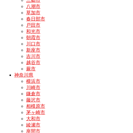
三郷市
八潮市
草加市
春日部市
戸田市
和光市
朝霞市
川口市
新座市
吉川市
越谷市
蕨市
神奈川県
横浜市
川崎市
鎌倉市
藤沢市
相模原市
茅ヶ崎市
大和市
綾瀬市
座間市