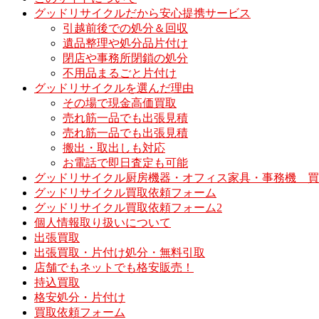
グッドリサイクルだから安心提携サービス
引越前後での処分＆回収
遺品整理や処分品片付け
閉店や事務所閉鎖の処分
不用品まるごと片付け
グッドリサイクルを選んだ理由
その場で現金高価買取
売れ筋一品でも出張見積
売れ筋一品でも出張見積
搬出・取出しも対応
お電話で即日査定も可能
グッドリサイクル厨房機器・オフィス家具・事務機 買
グッドリサイクル買取依頼フォーム
グッドリサイクル買取依頼フォーム2
個人情報取り扱いについて
出張買取
出張買取・片付け処分・無料引取
店舗でもネットでも格安販売！
持込買取
格安処分・片付け
買取依頼フォーム