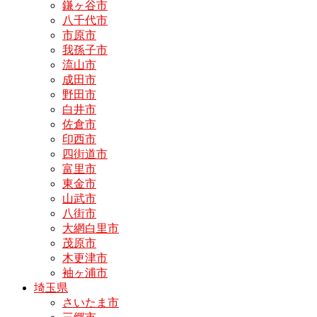
鎌ヶ谷市
八千代市
市原市
我孫子市
流山市
成田市
野田市
白井市
佐倉市
印西市
四街道市
富里市
東金市
山武市
八街市
大網白里市
茂原市
木更津市
袖ヶ浦市
埼玉県
さいたま市